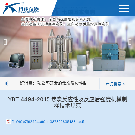
首页
产品展示
＞
公司简介
焦炭高温性能检测系统
新闻中心
焦化行业检测及优化配煤设备
企业业绩
球团矿/烧结矿/块矿高温冶金性能检测系统
好消息：我公司研发的焦炭反应性制样系统，全部制样过程机
产品搜索 >
技术交流
烧结/球团优化配矿研究设备
YBT 4494-2015 焦炭反应性及反应后强度机械制
视频观赏
样技术规范
高炉配吹煤检测设备
标准下载
f1b0f0b79f2924c90ca387822835183a.pdf
冶金渣、保护渣等高温物性检测设备
企业荣誉