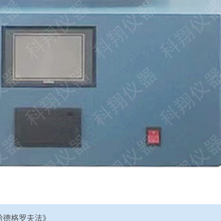
 哈德格罗夫法》