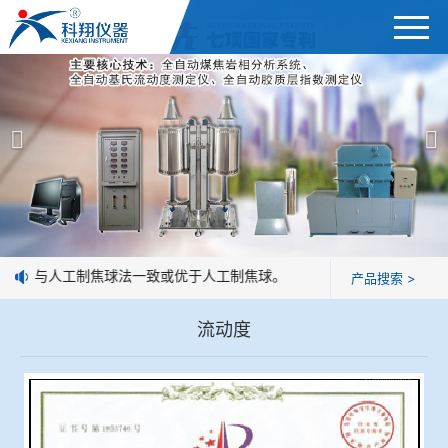
首页
产品展示
＞
公司简介
焦炭高温性能检测系统
新闻中心
焦化行业检测及优化配煤设备
企业业绩
球团矿/烧结矿/块矿高温冶金性能检测系统
球形状与人工制焦球法一致或优于人工制焦球。
产品搜索 >
技术交流
烧结/球团优化配矿研究设备
流动度
视频观赏
高炉配吹煤检测设备
标准下载
冶金渣、保护渣等高温物性检测设备
企业荣誉