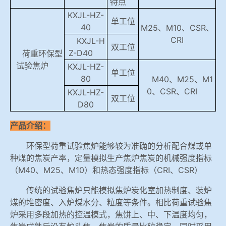
特点
KXJL-HZ-
冶金石灰活性度测定仪
手机APP下载
单工位
40
M25、M10、CSR、
CRI
KXJL-H
矿石、焦炭物理检测及制样设备
双工位
Z-D40
荷重环保型
试验焦炉
KXJL-HZ-
单工位
工业分析、测硫仪等
80
M40、M25、M1
0、CSR、CRI
KXJL-HZ-
双工位
D80
产品介绍：
环保型荷重试验焦炉能够较为准确的分析配合煤或单
种煤的焦炭产率，定量模拟生产焦炉焦炭的机械强度指标
（M40、M25、M10）和热态强度指标（CRI、CSR）
传统的试验焦炉只能模拟焦炉炭化室加热制度、装炉
煤的堆密度、入炉煤水分、粒度等条件。相比荷重试验焦
炉采用多段加热的控温模式，焦饼上、中、下温度均匀，