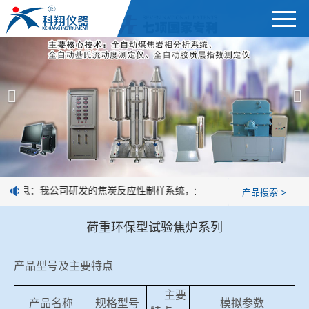
首页
产品展示
＞
公司简介
焦炭高温性能检测系统
新闻中心
焦化行业检测及优化配煤设备
企业业绩
球团矿/烧结矿/块矿高温冶金性能检测系统
好消息：我公司研发的焦炭反应性制样系统，全部制样过程机械化操作，
产品搜索 >
技术交流
烧结/球团优化配矿研究设备
荷重环保型试验焦炉系列
视频观赏
高炉配吹煤检测设备
标准下载
产品型号及主要特点
冶金渣、保护渣等高温物性检测设备
主要
企业荣誉
产品名称
规格型号
模拟参数