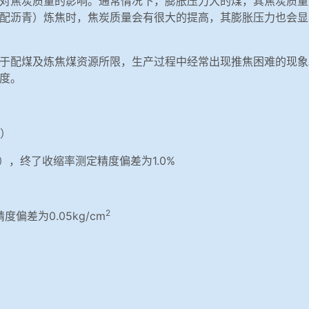
对焦炭质量的影响。通常情况下，膨胀压力大的煤，其焦炭质量
配沥青）炼焦时，焦炭质量会有很大的提高，其膨胀压力也会显
于配煤及炼焦煤资源所限，生产过程中经常出现推焦困难的现象
度。
x）
），终了收缩率测定精度偏差为1.0%
2
度偏差为0.05kg/cm