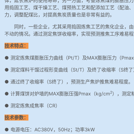
体，延长焦炉的使用寿命；另一方面，考查炼焦煤的膨胀压力
用捣固工艺、煤干燥工艺、煤预热工艺和配添加工艺（配油、
力，调整配煤比，对提高焦炭质量也是非常有益的。
同时，一些企业，尤其采用捣固炼焦工艺的焦化企业，由
不动的情况。通过测定焦饼收缩率，实现预测推焦工序难易程
技术特点：
● 测定炼焦煤膨胀压力曲线（Pt/T）及MAX膨胀压力（Pma
● 测定煤料干馏过程形变曲线（St/T）及终了收缩率（S终了
● 通过终了收缩率（S终了），预测生产焦炉推焦难易程度。
2
● 计算煤饼对炉墙的MAX膨胀压强Pmax（kg/cm
），测定精
● 测定炼焦成焦率（CR）
技术参数：
● 电源电压：AC380V，50Hz；功率3kW