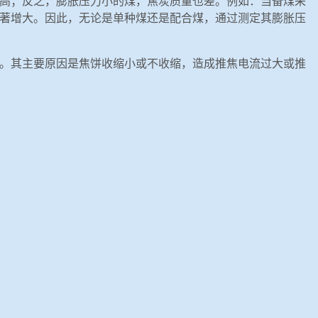
高；反之，膨胀压力小的煤，焦炭质量也差。例如：当备煤采
著增大。因此，无论是单种煤还是配合煤，通过测定其膨胀压
。其主要原因是焦饼收缩小或不收缩，造成推焦电流过大或推