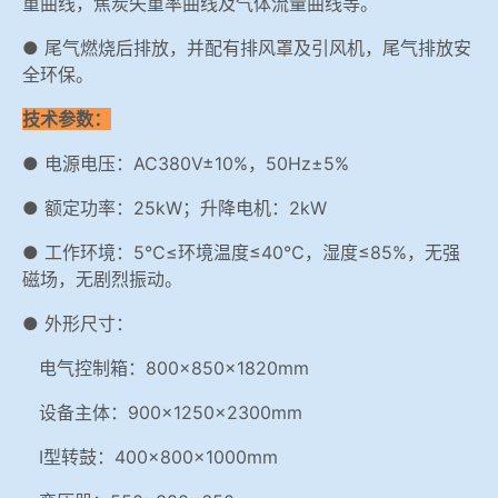
重曲线，焦炭失重率曲线及气体流量曲线等。
● 尾气燃烧后排放，并配有排风罩及引风机，尾气排放安
全环保。
技术参数：
● 电源电压：AC380V±10%，50Hz±5%
● 额定功率：25kW；升降电机：2kW
● 工作环境：5℃≤环境温度≤40℃，湿度≤85%，无强
磁场，无剧烈振动。
● 外形尺寸：
电气控制箱：800×850×1820mm
设备主体：900×1250×2300mm
I型转鼓：400×800×1000mm