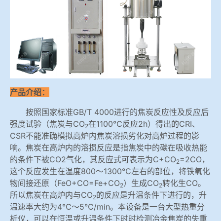
冶金石灰活性度测定仪
手机APP下载
矿石、焦炭物理检测及制样设备
工业分析、测硫仪等
产品介绍：
按照国家标准GB/T 4000进行的焦炭反应性及反应后
强度试验（焦炭与CO
在1100℃反应2h）得出的CRI、
2
CSR不能准确模拟高炉内焦炭溶损劣化对高炉过程的影
响。焦炭在高炉内的溶损反应是指焦炭中的碳在吸收热能
的条件下被CO2气化，其反应式可表示为C+CO
=2CO，
2
这个反应发生在温度800～1300℃左右的部位，将铁氧化
物间接还原（FeO+CO=Fe+CO
）生成CO
转化生CO。
2
2
所以焦炭在高炉内与CO
的反应是升温条件下进行的，升
2
温速率大约为4℃～5℃/min。本设备是一台大型热重分
析仪，可以在恒温或升温条件下时时检测冶金焦炭的失重