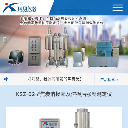
首页
产品展示
＞
公司简介
焦炭高温性能检测系统
新闻中心
焦化行业检测及优化配煤设备
企业业绩
球团矿/烧结矿/块矿高温冶金性能检测系统
好消息：我公司研发的焦炭反应性制样系统，全部制样过
产品搜索 >
技术交流
烧结/球团优化配矿研究设备
KSZ-02型焦炭溶损率及溶损后强度测定仪
视频观赏
高炉配吹煤检测设备
标准下载
冶金渣、保护渣等高温物性检测设备
企业荣誉