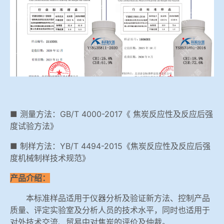
冶金石灰活性度测定仪
手机APP下载
矿石、焦炭物理检测及制样设备
工业分析、测硫仪等
■ 测量方法：GB/T 4000-2017《 焦炭反应性及反应后强
度试验方法》
■ 制样方法：YB/T 4494-2015《焦炭反应性及反应后强
度机械制样技术规范》
产品介绍：
本标准样品适用于仪器分析及验证新方法、控制产品
质量、评定实验室及分析人员的技术水平，同时也适用于
对外技术交流、贸易中对焦炭的评价及仲裁。