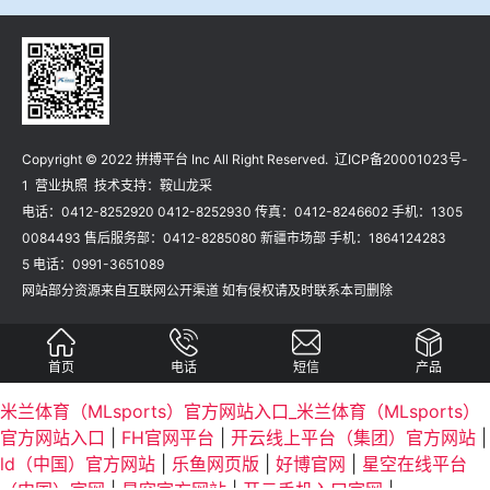
Copyright © 2022 拼搏平台 Inc All Right Reserved.
辽ICP备20001023号-
1
营业执照
技术支持：
鞍山龙采
电话：0412-8252920 0412-8252930 传真：0412-8246602 手机：1305
0084493 售后服务部：0412-8285080 新疆市场部 手机：1864124283
5 电话：0991-3651089
网站部分资源来自互联网公开渠道 如有侵权请及时联系本司删除
首页
电话
短信
产品
米兰体育（MLsports）官方网站入口_米兰体育（MLsports）
官方网站入口
|
FH官网平台
|
开云线上平台（集团）官方网站
|
ld（中国）官方网站
|
乐鱼网页版
|
好博官网
|
星空在线平台