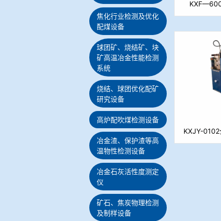
KXF—6
焦化行业检测及优化
配煤设备
球团矿、烧结矿、块
矿高温冶金性能检测
系统
烧结、球团优化配矿
研究设备
高炉配吹煤检测设备
KXJY-0
冶金渣、保护渣等高
温物性检测设备
冶金石灰活性度测定
仪
矿石、焦炭物理检测
及制样设备