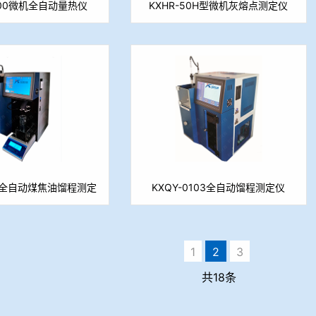
000微机全自动量热仪
KXHR-50H型微机灰熔点测定仪
102全自动煤焦油馏程测定
KXQY-0103全自动馏程测定仪
仪（重量法）
1
2
3
共18条